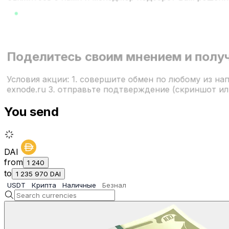
Поделитесь своим мнением и получ
Условия акции: 1. совершите обмен по любому из на
exnode.ru 3. отправьте подтверждение (скриншот и
You send
DAI
from
1 240
to
1 235 970
DAI
USDT
Крипта
Наличные
Безнал