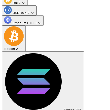
Dai
2
USDCoin
2
Etherium ETH
3
Bitcoin
2
Solana SOL