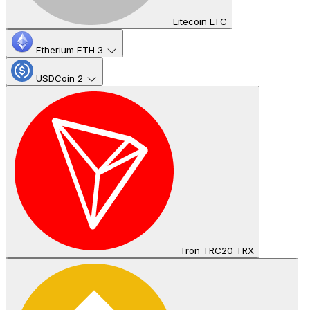
Litecoin LTC
Etherium ETH
3
USDCoin
2
Tron TRC20 TRX