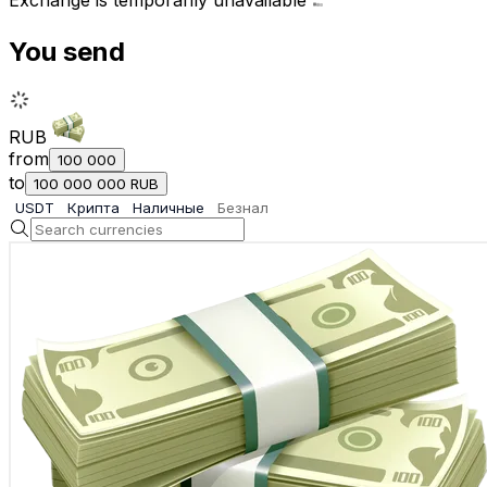
Exchange is temporarily unavailable
You send
RUB
from
100 000
to
100 000 000
RUB
USDT
Крипта
Наличные
Безнал